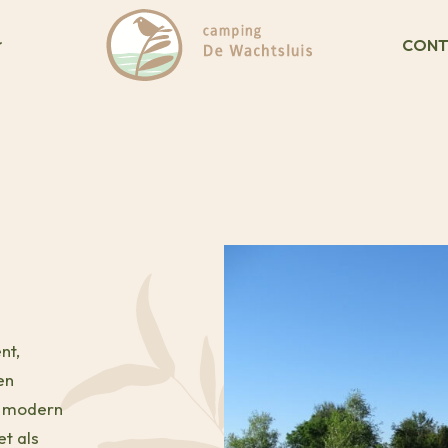
CONT
nt,
en
n modern
et als