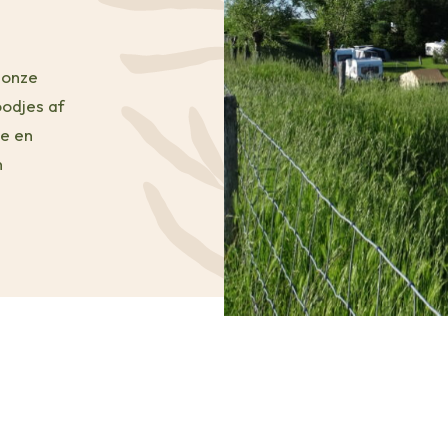
 onze
odjes af
ee en
n