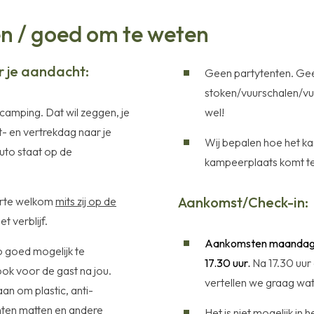
n / goed om te weten
r je aandacht:
Geen partytenten. Gee
stoken/vuurschalen/
camping. Dat wil zeggen, je
wel!
- en vertrekdag naar je
Wij bepalen hoe het 
uto staat op de
kampeerplaats komt te 
Aankomst/Check-in:
arte welkom
mits zij op de
et verblijf.
Aankomsten maandag-z
 goed mogelijk te
17.30 uur.
Na 17.30 uur
ok voor de gast na jou.
vertellen we graag wat 
an om plastic, anti-
hten matten en andere
Het is niet mogelijk in 