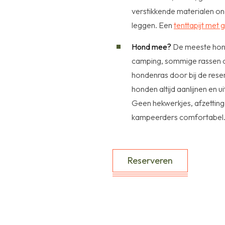
verstikkende materialen ond
leggen. Een
tenttapijt met 
Hond mee?
De meeste hond
camping, sommige rassen o
hondenras door bij de res
honden altijd aanlijnen en u
Geen hekwerkjes, afzettingen
kampeerders comfortabel
Reserveren