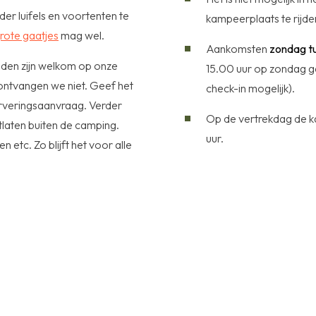
er luifels en voortenten te
kampeerplaats te rijde
grote gaatjes
mag wel.
Aankomsten
zondag tu
en zijn welkom op onze
15.00 uur op zondag g
ntvangen we niet. Geef het
check-in mogelijk).
erveringsaanvraag. Verder
Op de vertrekdag de k
itlaten buiten de camping.
uur.
 etc. Zo blijft het voor alle
.