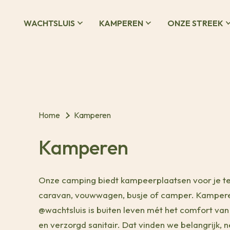
WACHTSLUIS
KAMPEREN
ONZE STREEK
Home
Kamperen
Kamperen
Onze camping biedt kampeerplaatsen voor je te
caravan, vouwwagen, busje of camper. Kamper
@wachtsluis is buiten leven mét het comfort va
en verzorgd sanitair. Dat vinden we belangrijk, n