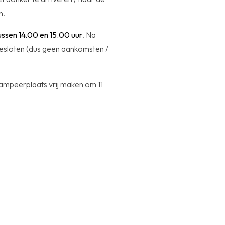
n.
ssen 14.00 en 15.00 uur
. Na
esloten (dus geen aankomsten /
ampeerplaats vrij maken om 11