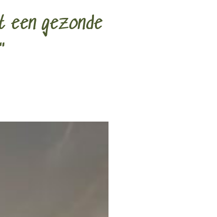
ét een gezonde
"