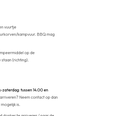
n vuurtje
vuurkorven/kampvuur. BBQ mag
kampeermiddel op de
staan (richting).
aterdag: tussen 14.00 en
 arriveren? Neem contact op dan
mogelijk is.
het donker te arriveren / naar de